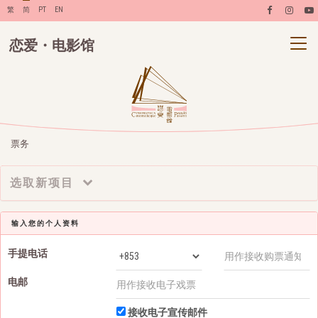
繁
简
PT
EN
恋爱・电影馆
票务
选取新项目
输入您的个人资料
手提电话
电邮
接收电子宣传邮件